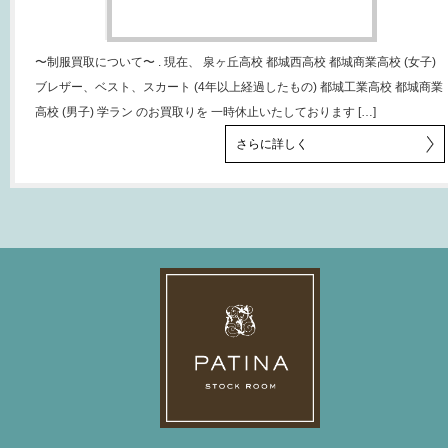
〜制服買取について〜 . 現在、 泉ヶ丘高校 都城西高校 都城商業高校 (女子)
ブレザー、ベスト、スカート (4年以上経過したもの) 都城工業高校 都城商業
高校 (男子) 学ラン のお買取りを 一時休止いたしております […]
さらに詳しく