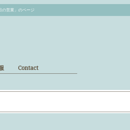
日の営業」のページ
服
Contact