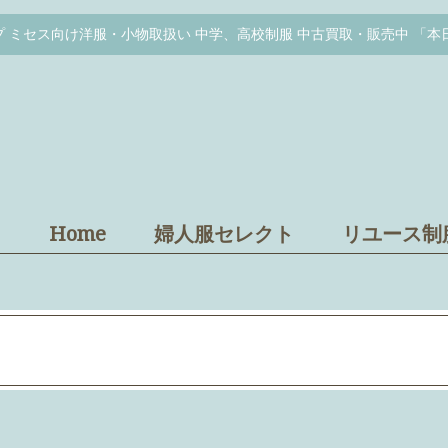
 ミセス向け洋服・小物取扱い 中学、高校制服 中古買取・販売中 「本
Home
婦人服セレクト
リユース制