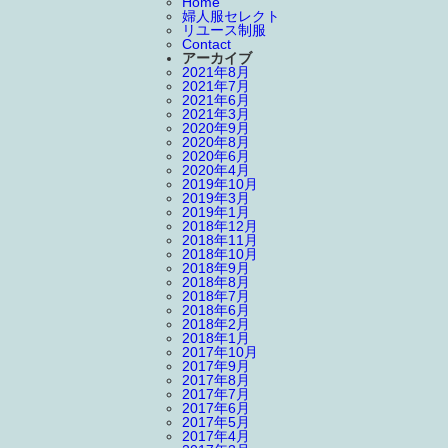
Home
婦人服セレクト
リユース制服
Contact
アーカイブ
2021年8月
2021年7月
2021年6月
2021年3月
2020年9月
2020年8月
2020年6月
2020年4月
2019年10月
2019年3月
2019年1月
2018年12月
2018年11月
2018年10月
2018年9月
2018年8月
2018年7月
2018年6月
2018年2月
2018年1月
2017年10月
2017年9月
2017年8月
2017年7月
2017年6月
2017年5月
2017年4月