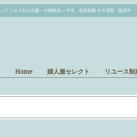
ップ ミセス向け洋服・小物取扱い 中学、高校制服 中古買取・販売中 
Home
婦人服セレクト
リユース制