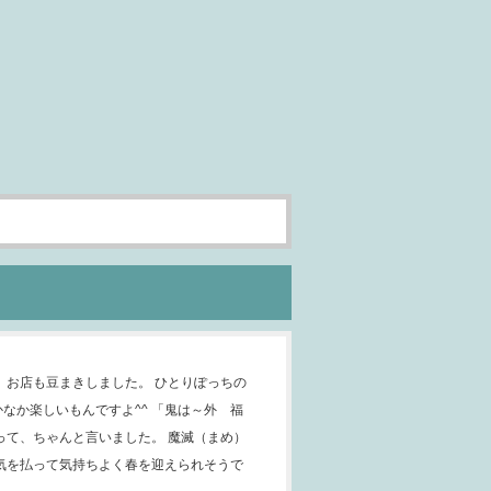
 お店も豆まきしました。 ひとりぽっちの
なか楽しいもんですよ^^ 「鬼は～外 福
って、ちゃんと言いました。 魔滅（まめ）
邪気を払って気持ちよく春を迎えられそうで