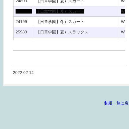
24803
【日章学園】夏）スカート
W66
【日章学園】夏）スカート
W72
24199
【日章学園】冬）スカート
W72
25989
【日章学園】夏）スラックス
W7
24198
【日章学園】女）ベスト
L
24372
【日章学園】女）ベスト
S
20012
【日章学園】）体操服
S
2022.02.14
25994
【日章学園】）ネクタイ
24808
【日章学園】）リボン
24813
【日章学園】）ウインドブレーカー
–
制服一覧に戻
24814
【日章学園】）かばん
24201
【日章学園】）実習服（ヘアーデザイン科）
LL
24815
【日章学園】）調理科実習服
S～