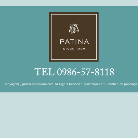
24816
【日章学園】）調理科実習服（シューズ）
23.
24812
【日章学園】）帽子
Copyright(C) patina-stockroom.com. All Rights Reserved.
pokemiya.net
Published on
pokemiya