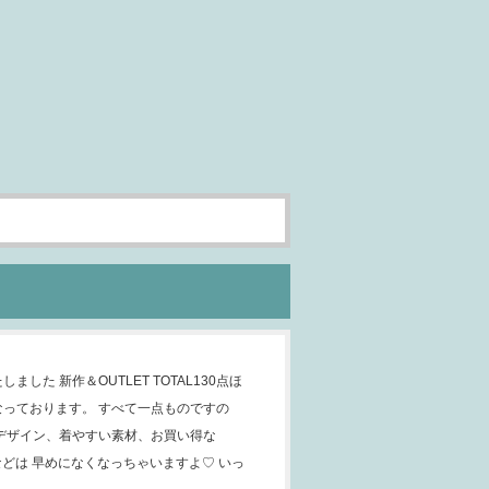
ました 新作＆OUTLET TOTAL130点ほ
なっております。 すべて一点ものですの
のデザイン、着やすい素材、お買い得な
品などは 早めになくなっちゃいますよ♡ いっ