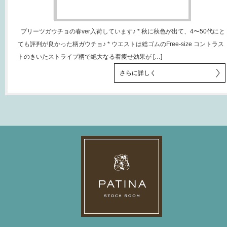
プリーツガウチョの春ver入荷しています♪ * 秋に秋色が出て、4〜50代にと
ても評判が良かった柄ガウチョ♪ * ウエストは総ゴムのFree-size コントラス
トのきいたストライプ柄で絶大なる着痩せ効果が […]
さらに詳しく