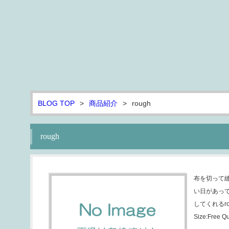
BLOG TOP
>
商品紹介
>
rough
rough
布を切って縫
い日があっ
してくれるrou
Size:Free Qu