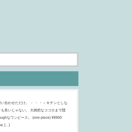
い合わせただけ。 ・ ・ ・ – キチンとしな
ても良いじゃない。 大雑把なココロまで隠
ghなワンピース。 (one piece) ¥8900
a: […]