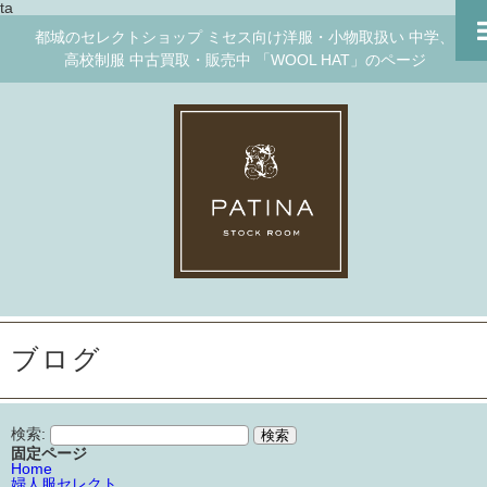
ta
都城のセレクトショップ ミセス向け洋服・小物取扱い 中学、
高校制服 中古買取・販売中 「WOOL HAT」のページ
ブログ
検索:
固定ページ
Home
婦人服セレクト